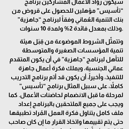
سيكون روّاد الأعمال المشاركين برنامج
“تأسيس” مؤهلين للحصول على قروض من
بنك التنمية العُماني وفقاً لبرنامج “جاهزية”
وذلك بمعدل فائدة 2% ولمدة 10 سنوات.
وتتمثّل الشروط الموضوعة من قِبَل هيئة
تنمية المؤسسات الصغيرة والمتوسطة
للتأهل لبرنامج “جاهزية” في أن يكون المتقدم
عماني الجنسية، ويملك فكرة أعمال جاهزة
للتنفيذ، وأخيراً، أن يكون قد أتم برنامج التدريب
كاملاً، على سبيل المثال برنامج “تأسيس”
لمرحلة ما قبل الانضمام لحاضنات الأعمال. كما
ويجب على جميع الملتحقين بالبرنامج إعداد
ملف كامل يتناول فكرة العمل المُراد تطبيقها
حتى يتم تقييمها واتخاذ القرار ما إن كان صاحب