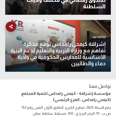
السلطنة
16/10/22
إشراقة كيمجي رامداس توقع مذكرة
تفاهم مع وزارة التربية والتعليم لدعم البنية
الأساسية للمدارس الحكومية في ولاية
دماء والطائيين
تواصل معنا
مؤسسة إشراقة - كيمجي رامداس لتنمية المجتمع
(كيمجي رامداس ، الفرع الرئيسي)
رقم السكة 2825، مطرح الكبرى
الطابق الأول، المبنى رقم 153
ص.ب : 19, الرمز البريدي : 100, مسقط, سلطنة عمان