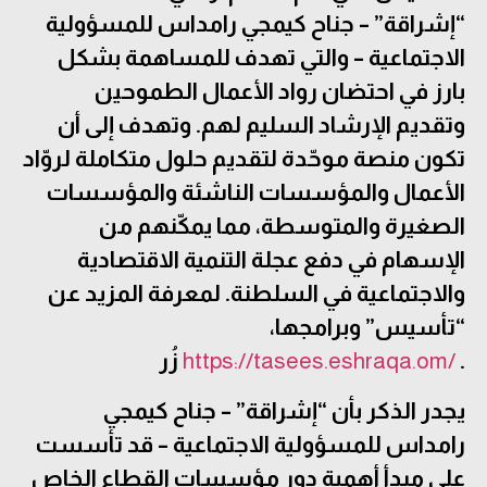
“إشراقة” – جناح كيمجي رامداس للمسؤولية
الاجتماعية – والتي تهدف للمساهمة بشكل
بارز في احتضان رواد الأعمال الطموحين
وتقديم الإرشاد السليم لهم. وتهدف إلى أن
تكون منصة موحّدة لتقديم حلول متكاملة لروّاد
الأعمال والمؤسسات الناشئة والمؤسسات
الصغيرة والمتوسطة، مما يمكّنهم من
الإسهام في دفع عجلة التنمية الاقتصادية
والاجتماعية في السلطنة. لمعرفة المزيد عن
“تأسيس” وبرامجها،
.
https://tasees.eshraqa.om/
زُر
يجدر الذكر بأن “إشراقة” – جناح كيمجي
رامداس للمسؤولية الاجتماعية – قد تأسست
على مبدأ أهمية دور مؤسسات القطاع الخاص