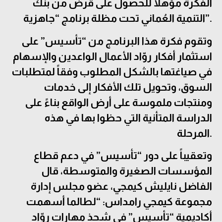
الفكرة مؤهلاً للحصول على قرض من بنك
التنمية العُماني تحت مظلة برنامج “جاهزية”.
وتقوم فكرة هذا البرنامج من “تأسيس” على
استثمار أفكار روّاد الأعمال الواعدين والإسهام
في صياغتها بالشكل المطلوب وفقاً لمتطلبات
السوق، وتحويل تلك الأفكار إلى خدمات
ومنتجات ملموسة على أرض الواقع بناءً على
الدراسة المتأنية التي حظوا بها في هذه
المرحلة.
وتعقيباً على دور “تأسيس” في دعم قطاع
المؤسسات الصغيرة والمتوسطة، قال
الفاضل نايليش كيمجي، عضو مجلس إدارة
مجموعة كيمجي رامداس: “لطالما أسهمت
أكاديمية “تأسيس” في شحذ مهارات روّاد