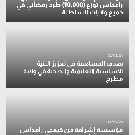
رامداس توزع (10,000) طرد رمضاني في
جميع ولايات السلطنة
02/01/24
بهدف المساهمة في تعزيز البنية
الأساسية التعليمية والصحية في ولاية
مطرح
13/09/23
مؤسسة إشراقة من كيمجي رامداس